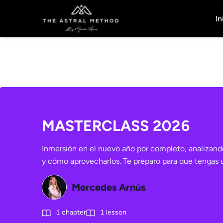
In
MASTERCLASS 2026
Inmersión en el nuevo año por completo, analizando
y cómo aprovecharlos. Te preparo para que tengas 
Mercedes Arnús
1
chapter
1
lesson